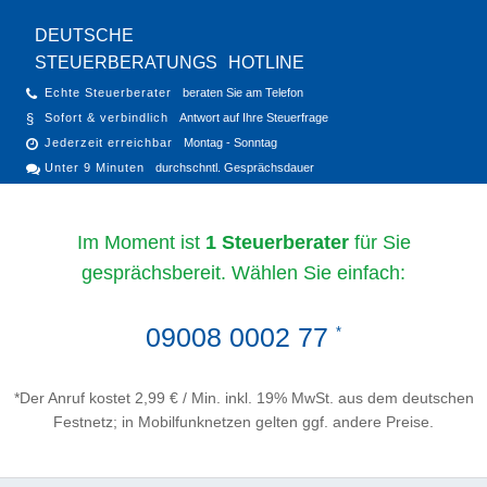
DEUTSCHE
STEUERBERATUNGS
HOTLINE
Echte Steuerberater
beraten Sie am Telefon
Sofort & verbindlich
Antwort auf Ihre Steuerfrage
Jederzeit erreichbar
Montag - Sonntag
Unter 9 Minuten
durchschntl. Gesprächsdauer
Im Moment ist
1 Steuerberater
für Sie
gesprächsbereit. Wählen Sie einfach:
09008 0002 77
*
*Der Anruf kostet 2,99 € / Min. inkl. 19% MwSt. aus dem deutschen
Festnetz; in Mobilfunknetzen gelten ggf. andere Preise.