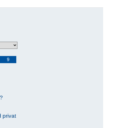
9
n?
 privat