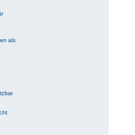
ür
en als
tzbar
cht