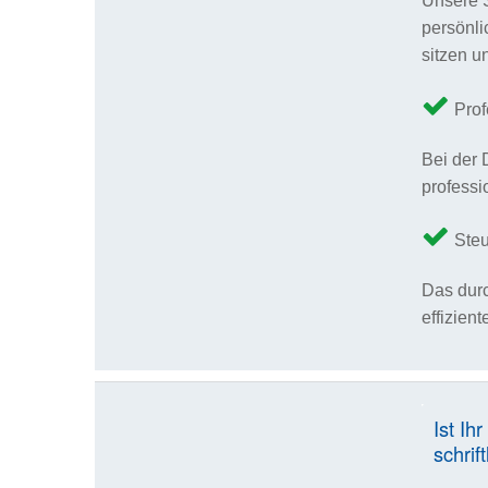
Unsere S
persönli
sitzen u
Prof
Bei der 
professi
Steu
Das durc
effizien