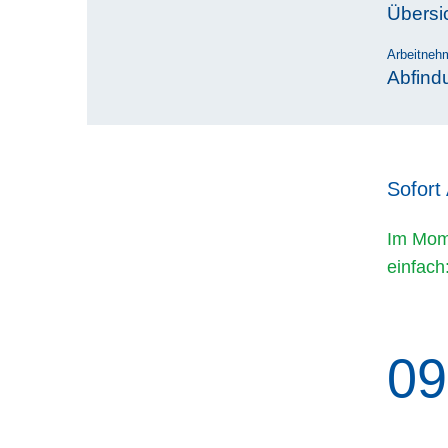
Übersi
Arbeitneh
Abfind
Sofort
Im Mom
einfach
09