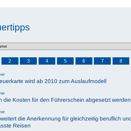
ertipps
2
3
4
5
6
7
8
mer
euerkarte wird ab 2010 zum Auslaufmodell
mer
 die Kosten für den Führerschein abgesetzt werde
mer
eitert die Anerkennung für gleichzeitig beruflich und
asste Reisen