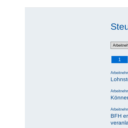
Steu
1
Arbeitneh
Lohnst
Arbeitneh
Können
Arbeitneh
BFH erw
veranl