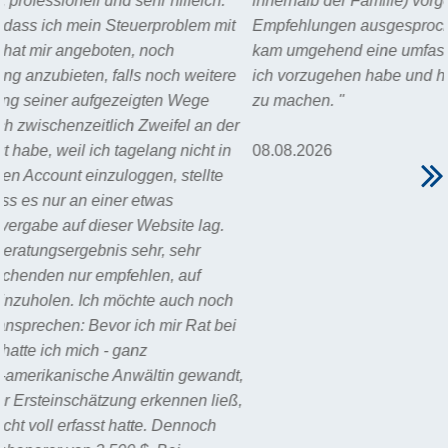
innerhalb der Familie) vorgenommen und klare
t
Empfehlungen ausgesprochen wurden. Auch auf Rückfrage
kam umgehend eine umfassende Antwort. Ich weiß nun wie
e
ich vorzugehen habe und habe ein gutes Gefühl nichts falsc
zu machen. "
r
08.08.2026
i
t,
ß,