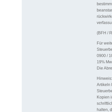
bestimmt
beansta
rückwirk
verfassu
(BFH / R
Für weit
Steuerbe
0900 / 1
19% MwSt
Die Abr
Hinweis:
Artikeln
Steuerbe
Kopien i
schriftl
halten, 