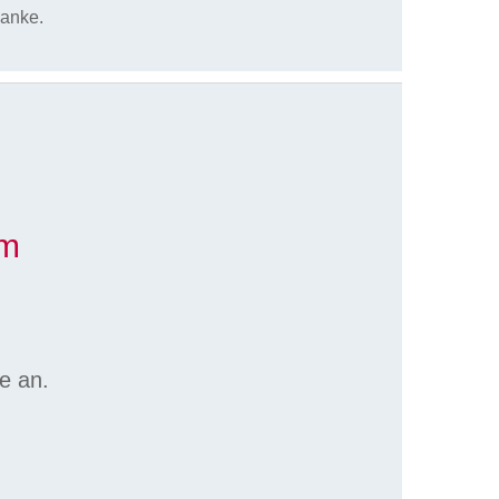
Danke.
im
e an.