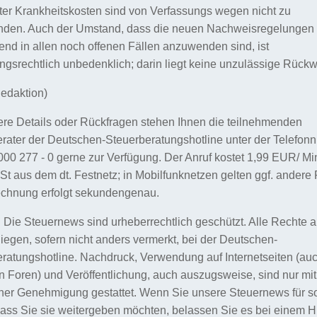
er Krankheitskosten sind von Verfassungs wegen nicht zu
nden. Auch der Umstand, dass die neuen Nachweisregelungen
end in allen noch offenen Fällen anzuwenden sind, ist
ngsrechtlich unbedenklich; darin liegt keine unzulässige Rückw
edaktion)
ere Details oder Rückfragen stehen Ihnen die teilnehmenden
rater der Deutschen-Steuerberatungshotline unter der Telefo
000 277 - 0 gerne zur Verfügung. Der Anruf kostet 1,99 EUR/ Min.
 aus dem dt. Festnetz; in Mobilfunknetzen gelten ggf. andere 
echnung erfolgt sekundengenau.
 Die Steuernews sind urheberrechtlich geschützt. Alle Rechte 
 liegen, sofern nicht anders vermerkt, bei der Deutschen-
ratungshotline. Nachdruck, Verwendung auf Internetseiten (au
n Foren) und Veröffentlichung, auch auszugsweise, sind nur mit
icher Genehmigung gestattet. Wenn Sie unsere Steuernews für so
dass Sie sie weitergeben möchten, belassen Sie es bei einem H