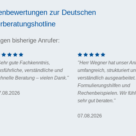
enbewertungen zur
Deutschen
rberatungshotline
gen bisherige Anrufer:
gner hat unser Anliegen sehr
"Schnelle und kompetente Ant
ich, strukturiert und
lich ausgearbeitet. Mit
06.08.2026
rungshilfen und
ispielen. Wir fühlen uns
 beraten."
026