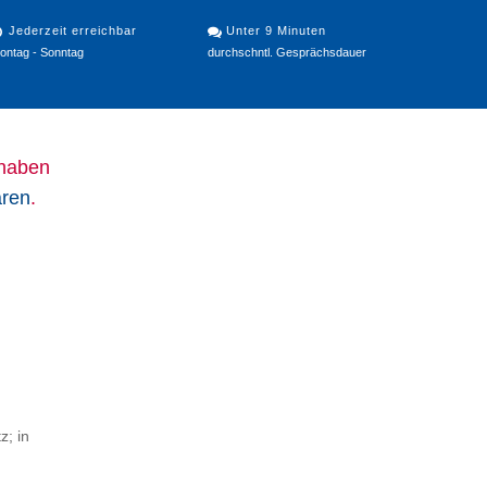
Jederzeit erreichbar
Unter 9 Minuten
ontag - Sonntag
durchschntl. Gesprächsdauer
 haben
aren
.
z; in