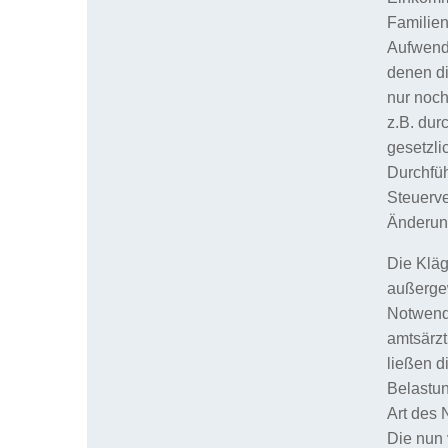
Familie
Aufwendu
denen di
nur noch
z.B. dur
gesetzli
Durchfüh
Steuerve
Änderung
Die Kläg
außergew
Notwendi
amtsärzt
ließen 
Belastun
Art des 
Die nun