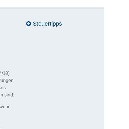
Steuertipps
4/10)
erungen
als
n sind.
 wenn
n