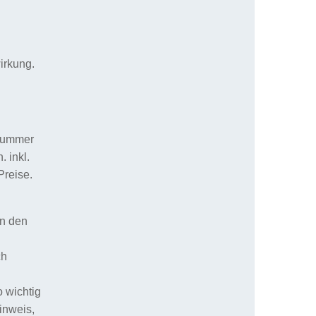
irkung.
nnummer
 inkl.
Preise.
an den
ch
 wichtig
inweis,