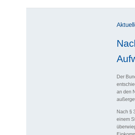
Aktuell
Nac
Auf
Der Bund
entschie
an den N
außergew
Nach § 3
einem St
überwieg
Einkomm