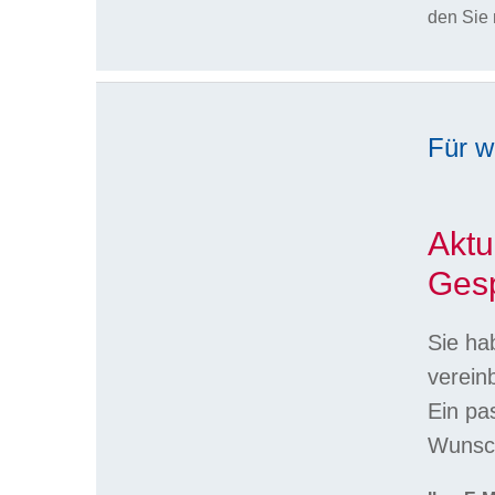
den Sie 
Für w
Aktu
Gesp
Sie ha
verein
Ein pa
Wunsch