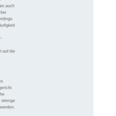
nen auch
 bei
erdings
ufigkeit
-
 auf die
es
gericht
che
e strenge
 werden.