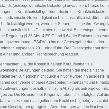
nstands (außergewöhnliche Belastung) erwachsen. Hierzu kön
ngen im Krankheitsfall gehören. Bestimmte Krankheitskosten,
e medizinische Notwendigkeit nicht offensichtlich ist, dürfen all
 berücksichtigt werden, wenn der Steuerpflichtige ihre Zwangslä
ch ein amtsärztliches Gutachten nachweist. Eine entsprechende
che Regelung (§ 33 Abs. 4 EStG und § 64 der Einkommensteuer
rungsverordnung - EStDV - ) hat der Gesetzgeber durch das
reinfachungsgesetz 2011 eingeführt. Der Gesetzgeber hat damit
 einer langjährigen Rechtsprechung reagiert.
er machten u.a. die Kosten für einen Kuraufenthalt als
öhnliche Belastungen geltend. Sie hatten die medizinische
gkeit der Kur jedoch nicht durch ein vor Kurbeginn ausgestellt
liches oder vergleichbares Attest belegt. Finanzamt und Finanz
die Aufwendungen deshalb nicht zum Abzug als außergewöhnli
gen zu. Die Revision der Kläger war ebenfalls erfolglos. Auf di
Nachweises kann nach geltendem Recht nicht (mehr) verzichtet
 vom Gesetzgeber geregelten Anforderungen an den Nachweis