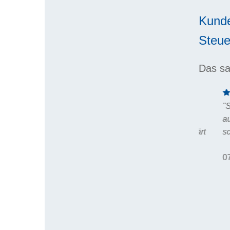
Kund
Steue
Das sa
etente
"Sehr gute Fachkenntnis,
"Herr We
rden
ausführliche, verständliche und
umfangre
alles geklärt
schnelle Beratung – vielen Dank."
verständ
Formulie
07.08.2026
Rechenbe
sehr gut
07.08.2