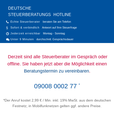
DEUTSCHE
STEUERBERATUNGS
HOTLINE
Echte Steuerberater
beraten Sie am Telefon
Sofort & verbindlich
Antwort auf Ihre Steuerfrage
Jederzeit erreichbar
Montag - Sonntag
Unter 9 Minuten
durchschntl. Gesprächsdauer
Derzeit sind alle Steuerberater im Gespräch oder
offline. Sie haben jetzt aber die Möglichkeit einen
Beratungstermin zu vereinbaren
.
09008 0002 77
*
*Der Anruf kostet 2,99 € / Min. inkl. 19% MwSt. aus dem deutschen
Festnetz; in Mobilfunknetzen gelten ggf. andere Preise.