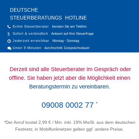
DEUTSCHE
STEUERBERATUNGS
HOTLINE
Echte Steuerberater
beraten Sie am Telefon
Sofort & verbindlich
Antwort auf Ihre Steuerfrage
Jederzeit erreichbar
Montag - Sonntag
Unter 9 Minuten
durchschntl. Gesprächsdauer
Derzeit sind alle Steuerberater im Gespräch oder
offline. Sie haben jetzt aber die Möglichkeit einen
Beratungstermin zu vereinbaren
.
09008 0002 77
*
*Der Anruf kostet 2,99 € / Min. inkl. 19% MwSt. aus dem deutschen
Festnetz; in Mobilfunknetzen gelten ggf. andere Preise.