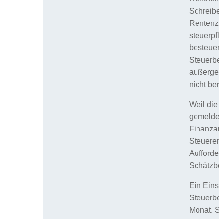
Schreibe
Rentenza
steuerpf
besteuer
Steuerbe
außerge
nicht ber
Weil die
gemeldet
Finanza
Steuerer
Aufford
Schätzb
Ein Ein
Steuerbe
Monat. S