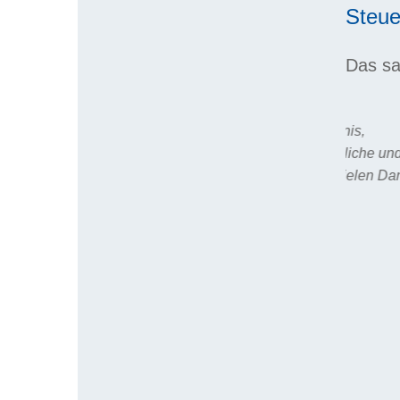
Steue
Das sa
etente
"Sehr gute Fachkenntnis,
"Herr We
rden
ausführliche, verständliche und
umfangre
alles geklärt
schnelle Beratung – vielen Dank."
verständ
Formulie
07.08.2026
Rechenbe
sehr gut
07.08.2