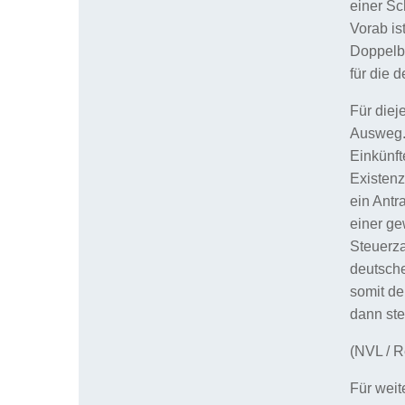
einer Sc
Vorab is
Doppelb
für die
Für diej
Ausweg. 
Einkünft
Existen
ein Antr
einer ge
Steuerza
deutsche
somit de
dann ste
(NVL / R
Für weit