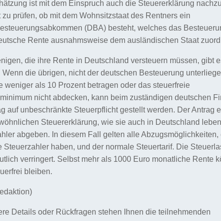
hätzung ist mit dem Einspruch auch die Steuererklärung nachzu
t zu prüfen, ob mit dem Wohnsitzstaat des Rentners ein
esteuerungsabkommen (DBA) besteht, welches das Besteueru
 deutsche Rente ausnahmsweise dem ausländischen Staat zuord
enigen, die ihre Rente in Deutschland versteuern müssen, gibt 
Wenn die übrigen, nicht der deutschen Besteuerung unterlieg
e weniger als 10 Prozent betragen oder das steuerfreie
zminimum nicht abdecken, kann beim zuständigen deutschen F
ag auf unbeschränkte Steuerpflicht gestellt werden. Der Antrag er
wöhnlichen Steuererklärung, wie sie auch in Deutschland lebe
hler abgeben. In diesem Fall gelten alle Abzugsmöglichkeiten,
 Steuerzahler haben, und der normale Steuertarif. Die Steuerla
utlich verringert. Selbst mehr als 1000 Euro monatliche Rente 
uerfrei bleiben.
edaktion)
ere Details oder Rückfragen stehen Ihnen die teilnehmenden