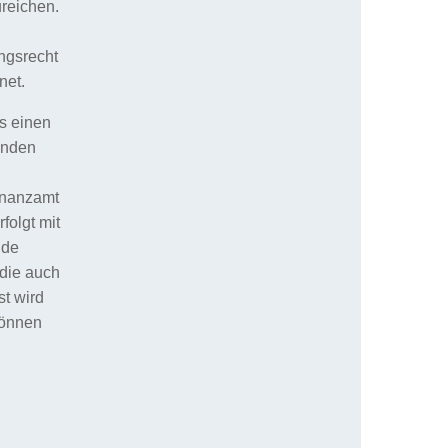
reichen.
ngsrecht
net.
es einen
enden
inanzamt
folgt mit
nde
 die auch
st wird
können