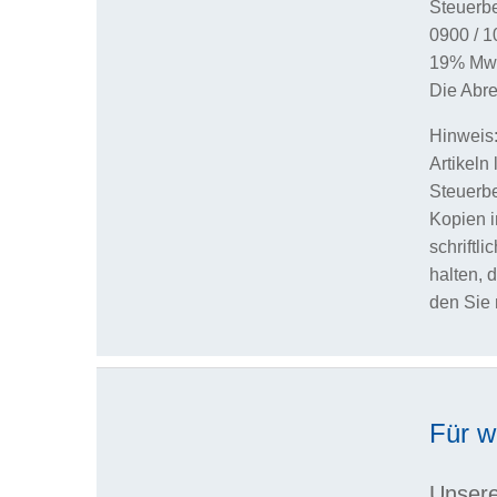
Steuerbe
0900 / 1
19% MwSt
Die Abr
Hinweis:
Artikeln
Steuerbe
Kopien i
schriftl
halten, 
den Sie 
Für w
Unsere