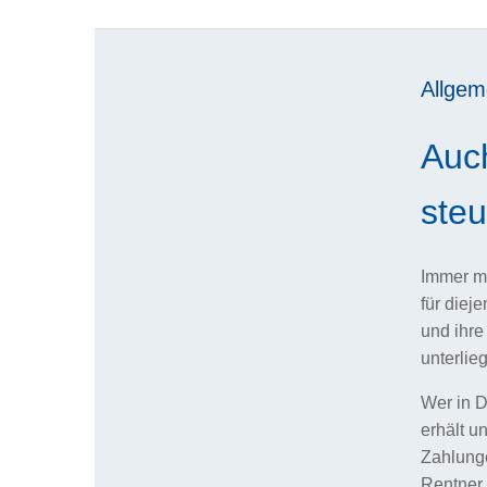
Allgem
Auc
steu
Immer me
für diej
und ihre
unterlie
Wer in D
erhält 
Zahlunge
Rentner,