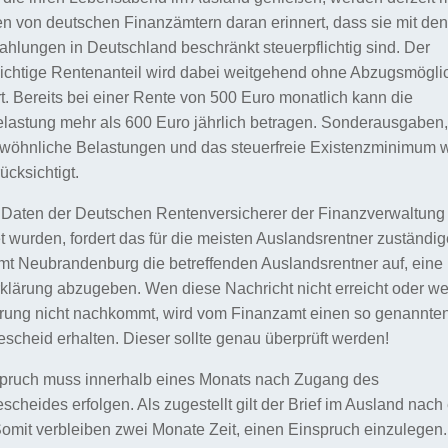
n von deutschen Finanzämtern daran erinnert, dass sie mit den
hlungen in Deutschland beschränkt steuerpflichtig sind. Der
lichtige Rentenanteil wird dabei weitgehend ohne Abzugsmögli
t. Bereits bei einer Rente von 500 Euro monatlich kann die
lastung mehr als 600 Euro jährlich betragen. Sonderausgaben,
wöhnliche Belastungen und das steuerfreie Existenzminimum 
ücksichtigt.
 Daten der Deutschen Rentenversicherer der Finanzverwaltung
 wurden, fordert das für die meisten
Auslandsrentner zuständig
mt Neubrandenburg
die betreffenden Auslandsrentner auf, eine
klärung abzugeben. Wen diese Nachricht nicht erreicht oder we
erung nicht nachkommt, wird vom Finanzamt einen so genannte
escheid
erhalten. Dieser sollte genau überprüft werden!
spruch muss innerhalb eines Monats nach Zugang des
scheides erfolgen. Als zugestellt gilt der Brief im Ausland nac
omit verbleiben zwei Monate Zeit, einen Einspruch einzulegen