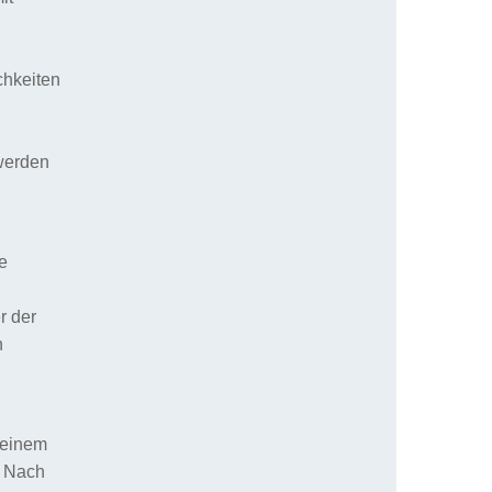
chkeiten
werden
e
r der
n
h einem
. Nach