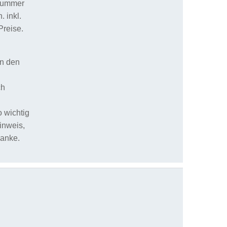
nnummer
 inkl.
Preise.
an den
ch
 wichtig
inweis,
Danke.