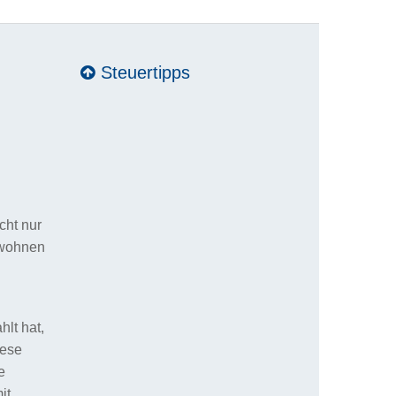
Steuertipps
cht nur
d wohnen
lt hat,
iese
e
it