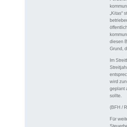
kommunal
„Kitas“ 
betriebe
öffentli
kommunal
diesen B
Grund, d
Im Strei
Streitja
entsprec
wird zu
geplant 
sollte.
(BFH / R
Für weit
Steuerbe