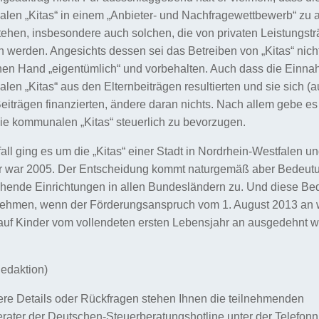
en „Kitas“ in einem „Anbieter- und Nachfragewettbewerb“ zu 
stehen, insbesondere auch solchen, die von privaten Leistungst
n werden. Angesichts dessen sei das Betreiben von „Kitas“ nich
chen Hand „eigentümlich“ und vorbehalten. Auch dass die Einn
en „Kitas“ aus den Elternbeiträgen resultierten und sie sich (
eiträgen finanzierten, ändere daran nichts. Nach allem gebe es
ie kommunalen „Kitas“ steuerlich zu bevorzugen.
tfall ging es um die „Kitas“ einer Stadt in Nordrhein-Westfalen u
hr war 2005. Der Entscheidung kommt naturgemäß aber Bedeutu
hende Einrichtungen in allen Bundesländern zu. Und diese Be
nehmen, wenn der Förderungsanspruch vom 1. August 2013 an 
auf Kinder vom vollendeten ersten Lebensjahr an ausgedehnt 
edaktion)
ere Details oder Rückfragen stehen Ihnen die teilnehmenden
rater der Deutschen-Steuerberatungshotline unter der Telefo