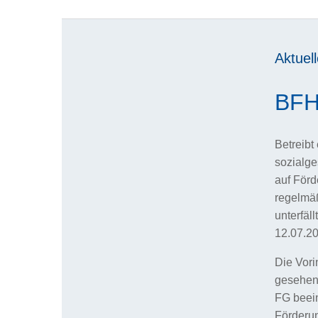
Aktuell
BFH:
Betreibt
sozialge
auf Förd
regelmäß
unterfäl
12.07.20
Die Vori
gesehen:
FG beein
Förderun