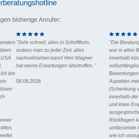
rberatungshotline
gen bisherige Anrufer:
nell, alles in Schriftform,
"Die Beratung durch Herrn 
an zu jeder Zeit, alles
war in allen Belangen sehr gu
lziehen kann! Herr Wagner
innerhalb kürzester Zeit
e Erwartungen übertroffen. "
vollumfängliche und sehr aus
Bewertungen zu allen releva
026
Aspekten meines Vorhabens
(Schenkung von Grund und I
innerhalb der Familie) vorg
und klare Empfehlungen
ausgesprochen wurden. Auch
Rückfragen kam umgehend e
umfassende Antwort. Ich wei
wie ich vorzugehen habe un