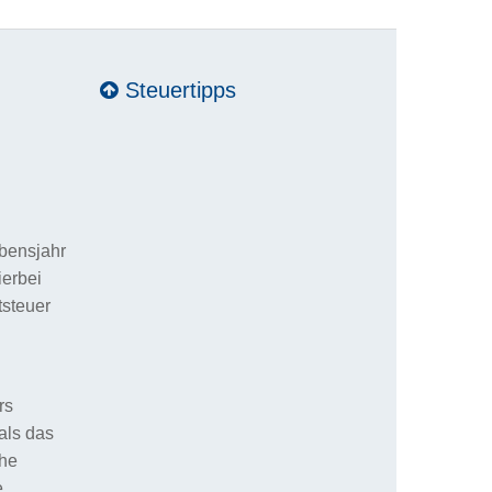
Steuertipps
ebensjahr
ierbei
tsteuer
rs
als das
che
e