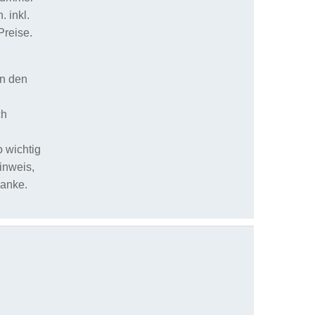
 inkl.
Preise.
an den
ch
 wichtig
inweis,
Danke.