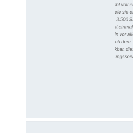
sie die Problematik nicht voll erfasst
hatte. Dennoch erwartete sie ein
Beratungshonorar von 3.500 $. Bei
"yourXpert" hat es nicht einmal ein
Siebtel gekostet. Ich bin vor allem
Herrn Wegner aber auch dem
"yourXpert" Team dankbar, diesen
hervorragenden Beratungsservice
anzubieten."
08.08.2026