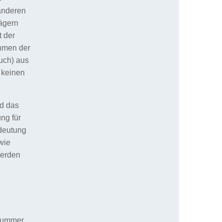
anderen
rägern
t der
ahmen der
auch) aus
 keinen
nd das
ng für
deutung
wie
werden
nnummer