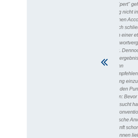
an der Website "yourXpert" gehegt
habe, weil ich tagelang nicht in der
Lage war, mich in meinen Account
einzuloggen, stellte sich schließlich
heraus, dass es nur an einer etwas
ungewöhnlichen Passwortvergabe
auf dieser Website lag. Dennoch bin
ich mit dem Beratungsergebnis sehr,
sehr zufrieden und kann
Hilfesuchenden nur empfehlen, auf
dieser Website Beratung einzuholen.
Ich möchte auch noch den Punkt der
Bezahlung ansprechen: Bevor ich mir
Rat bei "yourXpert" gesucht habe,
hatte ich mich - ganz konventionell -
an eine US-amerikanische Anwältin
gewandt, deren Auskunft schon in der
Ersteinschätzung erkennen ließ, dass