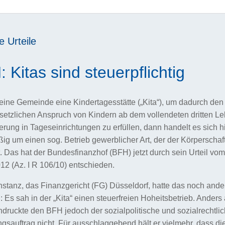
e Urteile
 Kitas sind steuerpflichtig
 eine Gemeinde eine Kindertagesstätte („Kita“), um dadurch den
setzlichen Anspruch von Kindern ab dem vollendeten dritten L
erung in Tageseinrichtungen zu erfüllen, dann handelt es sich h
ig um einen sog. Betrieb gewerblicher Art, der der Körperschaf
lt. Das hat der Bundesfinanzhof (BFH) jetzt durch sein Urteil vom
12 (Az. I R 106/10) entschieden.
nstanz, das Finanzgericht (FG) Düsseldorf, hatte das noch ande
 Es sah in der „Kita“ einen steuerfreien Hoheitsbetrieb. Anders 
druckte den BFH jedoch der sozialpolitische und sozialrechtli
gsauftrag nicht. Für ausschlaggebend hält er vielmehr, dass di