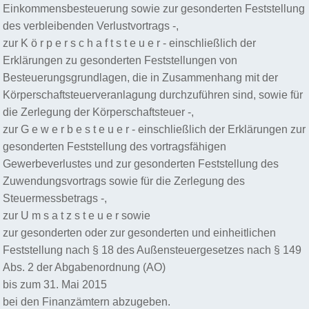
Einkommensbesteuerung sowie zur gesonderten Feststellung
des verbleibenden Verlustvortrags -,
zur K ö r p e r s c h a f t s t e u e r - einschließlich der
Erklärungen zu gesonderten Feststellungen von
Besteuerungsgrundlagen, die in Zusammenhang mit der
Körperschaftsteuerveranlagung durchzuführen sind, sowie für
die Zerlegung der Körperschaftsteuer -,
zur G e w e r b e s t e u e r - einschließlich der Erklärungen zur
gesonderten Feststellung des vortragsfähigen
Gewerbeverlustes und zur gesonderten Feststellung des
Zuwendungsvortrags sowie für die Zerlegung des
Steuermessbetrags -,
zur U m s a t z s t e u e r sowie
zur gesonderten oder zur gesonderten und einheitlichen
Feststellung nach § 18 des Außensteuergesetzes nach § 149
Abs. 2 der Abgabenordnung (AO)
bis zum 31. Mai 2015
bei den Finanzämtern abzugeben.