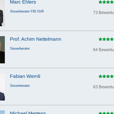
Marc Ehlers
Steuerberater FBf.IStR
73 Bewert
Prof. Achim Nettelmann
Steuerberater
64 Bewert
Fabian Wernli
Steuerberater
63 Bewert
Michael Mertens