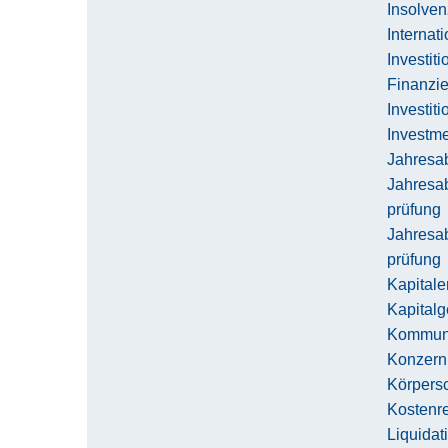
Insolve
Internat
Investit
Finanzi
Investit
Investm
Jahresab
Jahresab
prüfung
Jahresab
prüfung
Kapitale
Kapitalg
Kommuna
Konzern
Körpersc
Kostenr
Liquidat