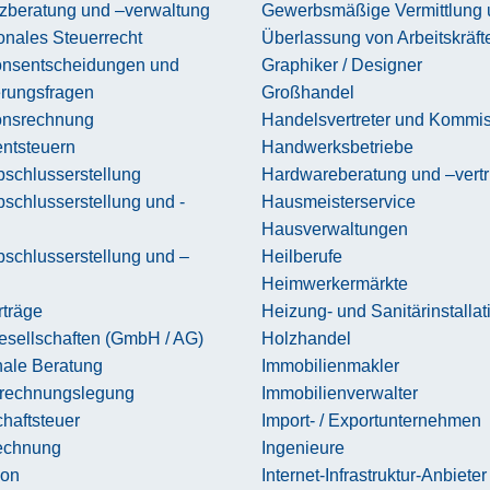
nzberatung und –verwaltung
Gewerbsmäßige Vermittlung 
ionales Steuerrecht
Überlassung von Arbeitskräft
ionsentscheidungen und
Graphiker / Designer
erungsfragen
Großhandel
ionsrechnung
Handelsvertreter und Kommi
entsteuern
Handwerksbetriebe
schlusserstellung
Hardwareberatung und –vertr
schlusserstellung und -
Hausmeisterservice
Hausverwaltungen
schlusserstellung und –
Heilberufe
Heimwerkermärkte
rträge
Heizung- und Sanitärinstallat
esellschaften (GmbH / AG)
Holzhandel
le Beratung
Immobilienmakler
rechnungslegung
Immobilienverwalter
haftsteuer
Import- / Exportunternehmen
echnung
Ingenieure
ion
Internet-Infrastruktur-Anbieter