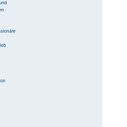
und
en
ssionäre
ieb
ion