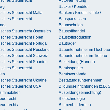
isches Steuerrecht
Autovermietung
urg
Bäcker / Konditor
sches Steuerrecht Malta
Banken / Kreditinstitute /
isches Steuerrecht
Bausparkassen
ande
Baumschulen
sches Steuerrecht Österreich
Baustoffhandel
isches Steuerrecht Polen
Baustoffproduktion
sches Steuerrecht Portugal
Bauträger
isches Steuerrecht Russland
Bauunternehmer im Hochbau
isches Steuerrecht Schweiz
Bauunternehmer im Tiefbau
isches Steuerrecht Spanien
Bekleidung (Handel)
isches Steuerrecht
Berufssportler
ien
Berufsverbände
sches Steuerrecht Ukraine
Bestattungsunternehmen
isches Steuerrecht USA
Bildungseinrichtungen (z.B. 
simmobilien
Ausbildungseinrichtung)
euerrecht
Biotechnologie
uerrecht /
Blumenbindereien