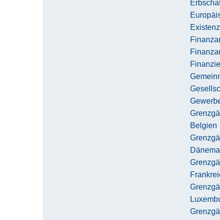
Erbschaf
Europäi
Existen
Finanza
Finanza
Finanzi
Gemeinnü
Gesells
Gewerbe
Grenzgä
Belgien
Grenzgä
Dänema
Grenzgä
Frankrei
Grenzgä
Luxemb
Grenzgä