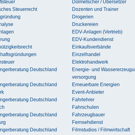
tsteuer
Dolmetscher / Übersetzer
sches Steuerrecht
Dozenten und Trainer
zgründung
Drogerien
nalyse
Druckereien
nlagen
EDV-Anlagen (Vertrieb)
erung
EDV-Kundendienst
tzigkeitsrecht
Einkaufsverbände
chaftsgründungen
Einzelhandel
steuer
Elektrohandwerk
ngerberatung Deutschland
Energie- und Wassererzeugu
versorgung
ngerberatung Deutschland
Erneuerbare Energien
rk
Event-Anbieter
ngerberatung Deutschland
Fahrlehrer
ch
Fahrschulen
ngerberatung Deutschland
Fahrzeugbauer
urg
Fernsehdienst
ngerberatung Deutschland
Filmstudios / Filmwirtschaft