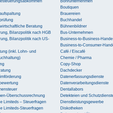
besteuerungsabkommen
Bohrunternehmen
Boutiquen
aufspaltung
Brauereien
prüfung
Buchhandel
wirtschaftliche Beratung
Bühnenbildner
rung, Bilanzpolitik nach HGB
Bus-Unternehmen
rung, Bilanzpolitik nach US-
Business-to-Business-Hande
Business-to-Consumer-Hand
ung (inkl. Lohn- und
Café / Eiscafé
uchhaltung)
Chemie / Pharma
ing
Copy-Shop
atung
Dachdecker
imförderung
Datenerfassungsdienste
sbewertung
Datenverarbeitungsdienste
ensteuer
Dentallabors
en-Überschussrechnung
Detekteien und Schutzdienst
e Limiteds – Steuerfragen
Dienstleistungsgewerbe
e Limiteds-Steuerfragen
Diskotheken