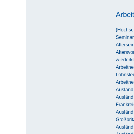
Arbei
(Hochsch
Seminar
Altersei
Altersvo
wiederk
Arbeitn
Lohnste
Arbeitn
Ausländi
Ausländ
Frankrei
Ausländ
Großbri
Ausländi