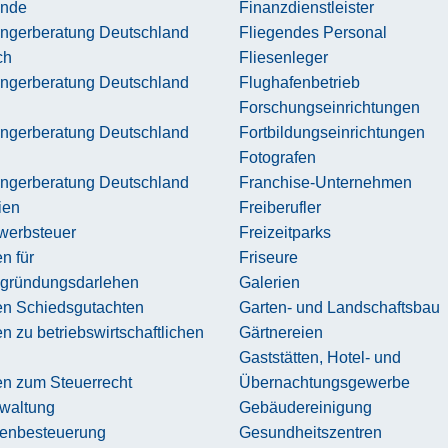
ande
Finanzdienstleister
ngerberatung Deutschland
Fliegendes Personal
ch
Fliesenleger
ngerberatung Deutschland
Flughafenbetrieb
Forschungseinrichtungen
ngerberatung Deutschland
Fortbildungseinrichtungen
Fotografen
ngerberatung Deutschland
Franchise-Unternehmen
ien
Freiberufler
werbsteuer
Freizeitparks
n für
Friseure
zgründungsdarlehen
Galerien
en Schiedsgutachten
Garten- und Landschaftsbau
n zu betriebswirtschaftlichen
Gärtnereien
Gaststätten, Hotel- und
en zum Steuerrecht
Übernachtungsgewerbe
waltung
Gebäudereinigung
ienbesteuerung
Gesundheitszentren