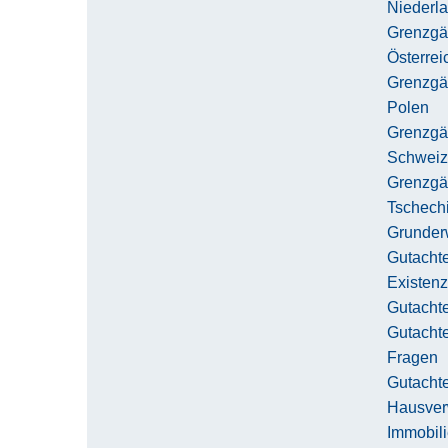
Niederl
Grenzgä
Österrei
Grenzgä
Polen
Grenzgä
Schweiz
Grenzgä
Tschech
Grunder
Gutachte
Existen
Gutacht
Gutachte
Fragen
Gutacht
Hausver
Immobil