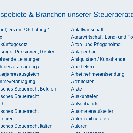
tsgebiete & Branchen unserer Steuerberat
ul)Dozent / Schulung /
Abfallwirtschaft
e
Agrarwirtschaft, Land- und Fo
nkünftegesetz
Alten- und Pflegeheime
rsorge, Pensionen, Renten,
Anlagenbau
ehrende Leistungen
Antiquitäten / Kunsthandel
ehmerveranlagung /
Apotheken
uerjahresausgleich
Arbeitnehmerentsendung
ehmeveranlagung
Architekten
sches Steuerrecht Belgien
Ärzte
isches Steuerrecht
Auskunfteien
ch
Außenhandel
isches Steuerrecht
Automatenaufsteller
tannien
Automobilzulieferer
sches Steuerrecht Italien
Autoren