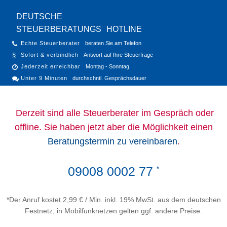
DEUTSCHE
STEUERBERATUNGS
HOTLINE
Echte Steuerberater
beraten Sie am Telefon
Sofort & verbindlich
Antwort auf Ihre Steuerfrage
Jederzeit erreichbar
Montag - Sonntag
Unter 9 Minuten
durchschntl. Gesprächsdauer
Derzeit sind alle Steuerberater im Gespräch oder
offline. Sie haben jetzt aber die Möglichkeit einen
Beratungstermin zu vereinbaren
.
09008 0002 77
*
*Der Anruf kostet 2,99 € / Min. inkl. 19% MwSt. aus dem deutschen
Festnetz; in Mobilfunknetzen gelten ggf. andere Preise.