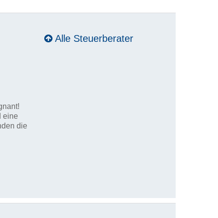
Alle Steuerberater
gnant!
d eine
nden die