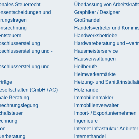
ionales Steuerrecht
Überlassung von Arbeitskräft
ionsentscheidungen und
Graphiker / Designer
erungsfragen
Großhandel
ionsrechnung
Handelsvertreter und Kommi
entsteuern
Handwerksbetriebe
schlusserstellung
Hardwareberatung und –vertr
schlusserstellung und -
Hausmeisterservice
Hausverwaltungen
schlusserstellung und –
Heilberufe
Heimwerkermärkte
rträge
Heizung- und Sanitärinstallat
esellschaften (GmbH / AG)
Holzhandel
le Beratung
Immobilienmakler
rechnungslegung
Immobilienverwalter
haftsteuer
Import- / Exportunternehmen
echnung
Ingenieure
ion
Internet-Infrastruktur-Anbieter
uerberatung
Internethandel