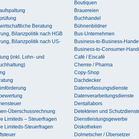
Boutiquen
aufspaltung
Brauereien
prüfung
Buchhandel
wirtschaftliche Beratung
Bühnenbildner
rung, Bilanzpolitik nach HGB
Bus-Unternehmen
rung, Bilanzpolitik nach US-
Business-to-Business-Hande
Business-to-Consumer-Hand
ung (inkl. Lohn- und
Café / Eiscafé
uchhaltung)
Chemie / Pharma
ing
Copy-Shop
atung
Dachdecker
imförderung
Datenerfassungsdienste
sbewertung
Datenverarbeitungsdienste
ensteuer
Dentallabors
en-Überschussrechnung
Detekteien und Schutzdienst
e Limiteds – Steuerfragen
Dienstleistungsgewerbe
e Limiteds-Steuerfragen
Diskotheken
tsteuer
Dolmetscher / Übersetzer