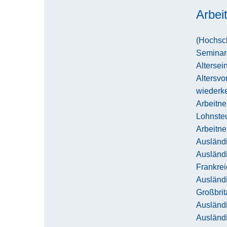
Arbei
(Hochsch
Seminar
Altersei
Altersvo
wiederk
Arbeitn
Lohnste
Arbeitn
Ausländi
Ausländ
Frankrei
Ausländ
Großbri
Ausländi
Ausländ