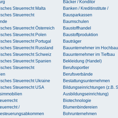
urg
Bäcker / Konditor
sches Steuerrecht Malta
Banken / Kreditinstitute /
isches Steuerrecht
Bausparkassen
ande
Baumschulen
sches Steuerrecht Österreich
Baustoffhandel
isches Steuerrecht Polen
Baustoffproduktion
sches Steuerrecht Portugal
Bauträger
isches Steuerrecht Russland
Bauunternehmer im Hochbau
isches Steuerrecht Schweiz
Bauunternehmer im Tiefbau
isches Steuerrecht Spanien
Bekleidung (Handel)
isches Steuerrecht
Berufssportler
ien
Berufsverbände
sches Steuerrecht Ukraine
Bestattungsunternehmen
isches Steuerrecht USA
Bildungseinrichtungen (z.B. 
simmobilien
Ausbildungseinrichtung)
euerrecht
Biotechnologie
uerrecht /
Blumenbindereien
besteuerungsabkommen
Bohrunternehmen