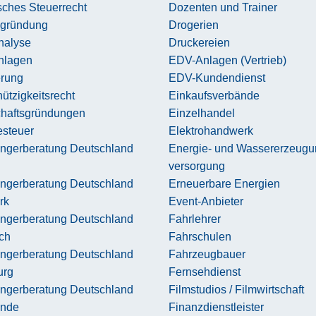
sches Steuerrecht
Dozenten und Trainer
zgründung
Drogerien
nalyse
Druckereien
nlagen
EDV-Anlagen (Vertrieb)
erung
EDV-Kundendienst
tzigkeitsrecht
Einkaufsverbände
chaftsgründungen
Einzelhandel
steuer
Elektrohandwerk
ngerberatung Deutschland
Energie- und Wassererzeugu
versorgung
ngerberatung Deutschland
Erneuerbare Energien
rk
Event-Anbieter
ngerberatung Deutschland
Fahrlehrer
ch
Fahrschulen
ngerberatung Deutschland
Fahrzeugbauer
urg
Fernsehdienst
ngerberatung Deutschland
Filmstudios / Filmwirtschaft
ande
Finanzdienstleister