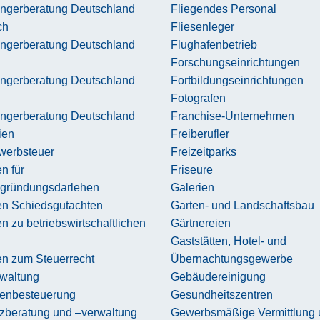
ngerberatung Deutschland
Fliegendes Personal
ch
Fliesenleger
ngerberatung Deutschland
Flughafenbetrieb
Forschungseinrichtungen
ngerberatung Deutschland
Fortbildungseinrichtungen
Fotografen
ngerberatung Deutschland
Franchise-Unternehmen
ien
Freiberufler
werbsteuer
Freizeitparks
n für
Friseure
zgründungsdarlehen
Galerien
en Schiedsgutachten
Garten- und Landschaftsbau
n zu betriebswirtschaftlichen
Gärtnereien
Gaststätten, Hotel- und
en zum Steuerrecht
Übernachtungsgewerbe
waltung
Gebäudereinigung
ienbesteuerung
Gesundheitszentren
nzberatung und –verwaltung
Gewerbsmäßige Vermittlung 