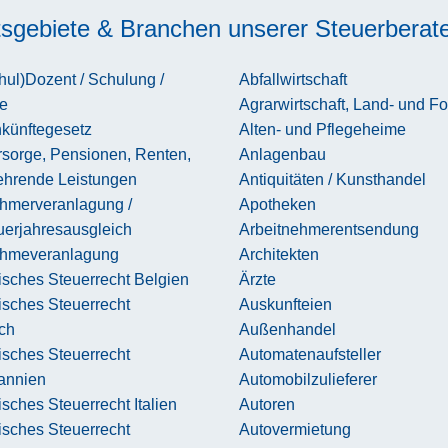
tsgebiete & Branchen unserer Steuerberat
ul)Dozent / Schulung /
Abfallwirtschaft
e
Agrarwirtschaft, Land- und Fo
nkünftegesetz
Alten- und Pflegeheime
rsorge, Pensionen, Renten,
Anlagenbau
ehrende Leistungen
Antiquitäten / Kunsthandel
ehmerveranlagung /
Apotheken
uerjahresausgleich
Arbeitnehmerentsendung
ehmeveranlagung
Architekten
sches Steuerrecht Belgien
Ärzte
isches Steuerrecht
Auskunfteien
ch
Außenhandel
isches Steuerrecht
Automatenaufsteller
tannien
Automobilzulieferer
sches Steuerrecht Italien
Autoren
isches Steuerrecht
Autovermietung