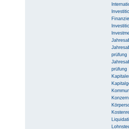
Internat
Investit
Finanzi
Investit
Investm
Jahresab
Jahresab
prüfung
Jahresab
prüfung
Kapitale
Kapitalg
Kommuna
Konzern
Körpersc
Kostenr
Liquidat
Lohnste