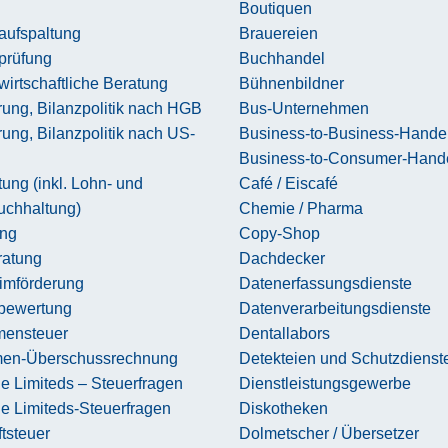
Boutiquen
aufspaltung
Brauereien
prüfung
Buchhandel
wirtschaftliche Beratung
Bühnenbildner
rung, Bilanzpolitik nach HGB
Bus-Unternehmen
rung, Bilanzpolitik nach US-
Business-to-Business-Hande
Business-to-Consumer-Hand
ung (inkl. Lohn- und
Café / Eiscafé
uchhaltung)
Chemie / Pharma
ing
Copy-Shop
atung
Dachdecker
imförderung
Datenerfassungsdienste
sbewertung
Datenverarbeitungsdienste
ensteuer
Dentallabors
en-Überschussrechnung
Detekteien und Schutzdienst
e Limiteds – Steuerfragen
Dienstleistungsgewerbe
e Limiteds-Steuerfragen
Diskotheken
tsteuer
Dolmetscher / Übersetzer