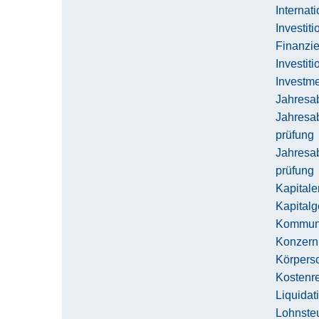
Internat
Investit
Finanzi
Investit
Investm
Jahresab
Jahresab
prüfung
Jahresab
prüfung
Kapitale
Kapitalg
Kommuna
Konzern
Körpersc
Kostenr
Liquidat
Lohnste