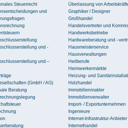
ionales Steuerrecht
Überlassung von Arbeitskräft
ionsentscheidungen und
Graphiker / Designer
erungsfragen
Großhandel
ionsrechnung
Handelsvertreter und Kommi
entsteuern
Handwerksbetriebe
schlusserstellung
Hardwareberatung und –vertr
schlusserstellung und -
Hausmeisterservice
Hausverwaltungen
schlusserstellung und –
Heilberufe
Heimwerkermärkte
rträge
Heizung- und Sanitärinstallat
esellschaften (GmbH / AG)
Holzhandel
le Beratung
Immobilienmakler
rechnungslegung
Immobilienverwalter
haftsteuer
Import- / Exportunternehmen
echnung
Ingenieure
ion
Internet-Infrastruktur-Anbieter
uerberatung
Internethandel