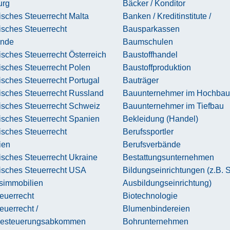
urg
Bäcker / Konditor
sches Steuerrecht Malta
Banken / Kreditinstitute /
isches Steuerrecht
Bausparkassen
ande
Baumschulen
sches Steuerrecht Österreich
Baustoffhandel
isches Steuerrecht Polen
Baustoffproduktion
sches Steuerrecht Portugal
Bauträger
isches Steuerrecht Russland
Bauunternehmer im Hochbau
isches Steuerrecht Schweiz
Bauunternehmer im Tiefbau
isches Steuerrecht Spanien
Bekleidung (Handel)
isches Steuerrecht
Berufssportler
ien
Berufsverbände
sches Steuerrecht Ukraine
Bestattungsunternehmen
isches Steuerrecht USA
Bildungseinrichtungen (z.B. 
simmobilien
Ausbildungseinrichtung)
euerrecht
Biotechnologie
uerrecht /
Blumenbindereien
besteuerungsabkommen
Bohrunternehmen