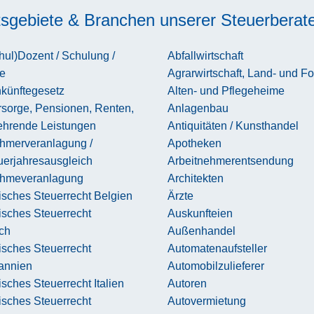
tsgebiete & Branchen unserer Steuerberat
ul)Dozent / Schulung /
Abfallwirtschaft
e
Agrarwirtschaft, Land- und Fo
nkünftegesetz
Alten- und Pflegeheime
rsorge, Pensionen, Renten,
Anlagenbau
ehrende Leistungen
Antiquitäten / Kunsthandel
ehmerveranlagung /
Apotheken
uerjahresausgleich
Arbeitnehmerentsendung
ehmeveranlagung
Architekten
sches Steuerrecht Belgien
Ärzte
isches Steuerrecht
Auskunfteien
ch
Außenhandel
isches Steuerrecht
Automatenaufsteller
tannien
Automobilzulieferer
sches Steuerrecht Italien
Autoren
isches Steuerrecht
Autovermietung