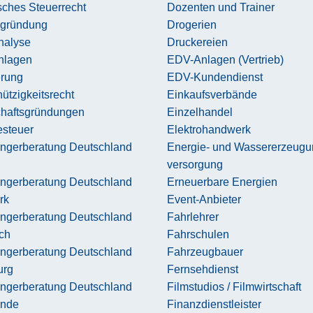
sches Steuerrecht
Dozenten und Trainer
zgründung
Drogerien
nalyse
Druckereien
nlagen
EDV-Anlagen (Vertrieb)
erung
EDV-Kundendienst
tzigkeitsrecht
Einkaufsverbände
chaftsgründungen
Einzelhandel
steuer
Elektrohandwerk
ngerberatung Deutschland
Energie- und Wassererzeugu
versorgung
ngerberatung Deutschland
Erneuerbare Energien
rk
Event-Anbieter
ngerberatung Deutschland
Fahrlehrer
ch
Fahrschulen
ngerberatung Deutschland
Fahrzeugbauer
urg
Fernsehdienst
ngerberatung Deutschland
Filmstudios / Filmwirtschaft
ande
Finanzdienstleister