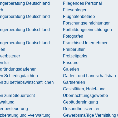
ngerberatung Deutschland
Fliegendes Personal
ch
Fliesenleger
ngerberatung Deutschland
Flughafenbetrieb
Forschungseinrichtungen
ngerberatung Deutschland
Fortbildungseinrichtungen
Fotografen
ngerberatung Deutschland
Franchise-Unternehmen
ien
Freiberufler
werbsteuer
Freizeitparks
n für
Friseure
zgründungsdarlehen
Galerien
en Schiedsgutachten
Garten- und Landschaftsbau
n zu betriebswirtschaftlichen
Gärtnereien
Gaststätten, Hotel- und
en zum Steuerrecht
Übernachtungsgewerbe
waltung
Gebäudereinigung
ienbesteuerung
Gesundheitszentren
nzberatung und –verwaltung
Gewerbsmäßige Vermittlung 