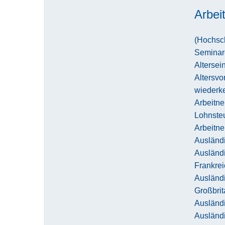
Arbei
(Hochsch
Seminar
Altersei
Altersvo
wiederk
Arbeitn
Lohnste
Arbeitn
Ausländi
Ausländ
Frankrei
Ausländ
Großbri
Ausländi
Ausländ