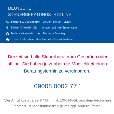
DEUTSCHE
STEUERBERATUNGS
HOTLINE
Echte Steuerberater
beraten Sie am Telefon
Sofort & verbindlich
Antwort auf Ihre Steuerfrage
Jederzeit erreichbar
Montag - Sonntag
Unter 9 Minuten
durchschntl. Gesprächsdauer
Derzeit sind alle Steuerberater im Gespräch oder
offline. Sie haben jetzt aber die Möglichkeit einen
Beratungstermin zu vereinbaren
.
09008 0002 77
*
*Der Anruf kostet 2,99 € / Min. inkl. 19% MwSt. aus dem deutschen
Festnetz; in Mobilfunknetzen gelten ggf. andere Preise.