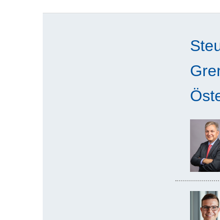
Steu
Gre
Öste