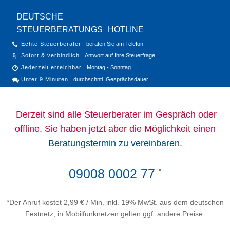
DEUTSCHE
STEUERBERATUNGS
HOTLINE
Echte Steuerberater
beraten Sie am Telefon
Sofort & verbindlich
Antwort auf Ihre Steuerfrage
Jederzeit erreichbar
Montag - Sonntag
Unter 9 Minuten
durchschntl. Gesprächsdauer
Derzeit sind alle Steuerberater im Gespräch oder
offline. Sie haben jetzt aber die Möglichkeit einen
Beratungstermin zu vereinbaren
.
09008 0002 77
*
*Der Anruf kostet 2,99 € / Min. inkl. 19% MwSt. aus dem deutschen
Festnetz; in Mobilfunknetzen gelten ggf. andere Preise.