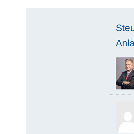
Ste
Anl