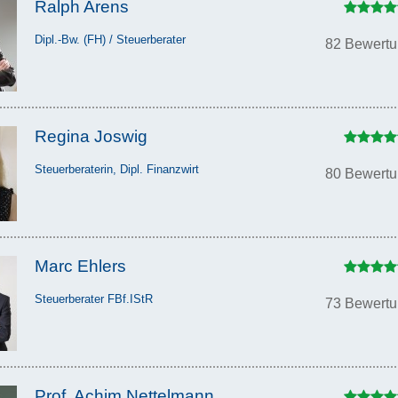
Ralph Arens
Dipl.-Bw. (FH) / Steuerberater
82 Bewert
Regina Joswig
Steuerberaterin, Dipl. Finanzwirt
80 Bewert
Marc Ehlers
Steuerberater FBf.IStR
73 Bewert
Prof. Achim Nettelmann