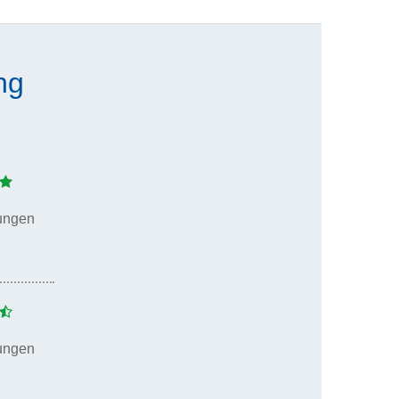
ng
ungen
ungen