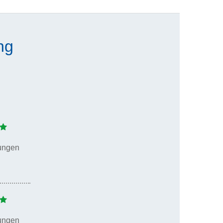
ng
ungen
ungen