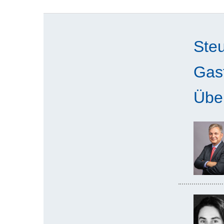
Ste
Gast
Übe