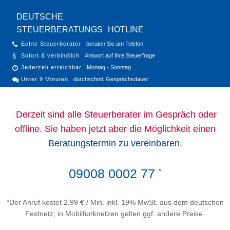
DEUTSCHE
STEUERBERATUNGS
HOTLINE
Echte Steuerberater
beraten Sie am Telefon
Sofort & verbindlich
Antwort auf Ihre Steuerfrage
Jederzeit erreichbar
Montag - Sonntag
Unter 9 Minuten
durchschntl. Gesprächsdauer
Derzeit sind alle Steuerberater im Gespräch oder
offline. Sie haben jetzt aber die Möglichkeit einen
Beratungstermin zu vereinbaren
.
09008 0002 77
*
*Der Anruf kostet 2,99 € / Min. inkl. 19% MwSt. aus dem deutschen
Festnetz; in Mobilfunknetzen gelten ggf. andere Preise.