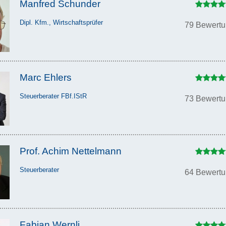
Manfred Schunder
Dipl. Kfm., Wirtschaftsprüfer
79 Bewert
Marc Ehlers
Steuerberater FBf.IStR
73 Bewert
Prof. Achim Nettelmann
Steuerberater
64 Bewert
Fabian Wernli