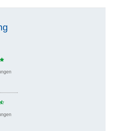
ng
ungen
ungen