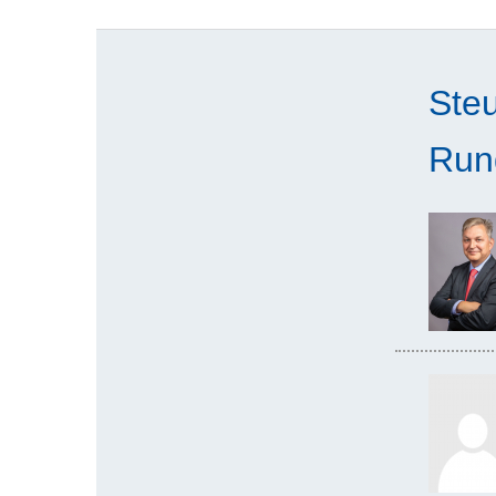
Ste
Run