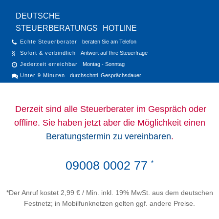
DEUTSCHE
STEUERBERATUNGS
HOTLINE
Echte Steuerberater
beraten Sie am Telefon
Sofort & verbindlich
Antwort auf Ihre Steuerfrage
Jederzeit erreichbar
Montag - Sonntag
Unter 9 Minuten
durchschntl. Gesprächsdauer
Derzeit sind alle Steuerberater im Gespräch oder
offline. Sie haben jetzt aber die Möglichkeit einen
Beratungstermin zu vereinbaren
.
09008 0002 77
*
*Der Anruf kostet 2,99 € / Min. inkl. 19% MwSt. aus dem deutschen
Festnetz; in Mobilfunknetzen gelten ggf. andere Preise.