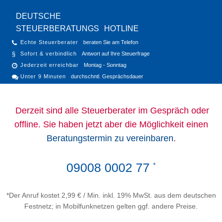
DEUTSCHE
STEUERBERATUNGS
HOTLINE
Echte Steuerberater
beraten Sie am Telefon
Sofort & verbindlich
Antwort auf Ihre Steuerfrage
Jederzeit erreichbar
Montag - Sonntag
Unter 9 Minuten
durchschntl. Gesprächsdauer
Derzeit sind alle Steuerberater im Gespräch oder
offline. Sie haben jetzt aber die Möglichkeit einen
Beratungstermin zu vereinbaren
.
09008 0002 77
*
*Der Anruf kostet 2,99 € / Min. inkl. 19% MwSt. aus dem deutschen
Festnetz; in Mobilfunknetzen gelten ggf. andere Preise.