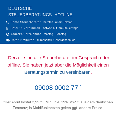
DEUTSCHE
STEUERBERATUNGS
HOTLINE
Echte Steuerberater
beraten Sie am Telefon
Sofort & verbindlich
Antwort auf Ihre Steuerfrage
Jederzeit erreichbar
Montag - Sonntag
Unter 9 Minuten
durchschntl. Gesprächsdauer
Derzeit sind alle Steuerberater im Gespräch oder
offline. Sie haben jetzt aber die Möglichkeit einen
Beratungstermin zu vereinbaren
.
09008 0002 77
*
*Der Anruf kostet 2,99 € / Min. inkl. 19% MwSt. aus dem deutschen
Festnetz; in Mobilfunknetzen gelten ggf. andere Preise.