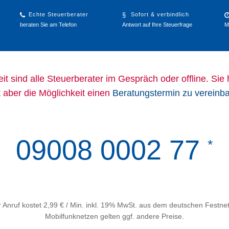
Echte Steuerberater
Sofort & verbindlich
beraten Sie am Telefon
Antwort auf Ihre Steuerfrage
M
it sind alle Steuerberater im Gespräch oder offline. Sie
t aber die Möglichkeit einen
Beratungstermin zu vereinb
09008 0002 77
*
 Anruf kostet 2,99 € / Min. inkl. 19% MwSt. aus dem deutschen Festnet
Mobilfunknetzen gelten ggf. andere Preise.