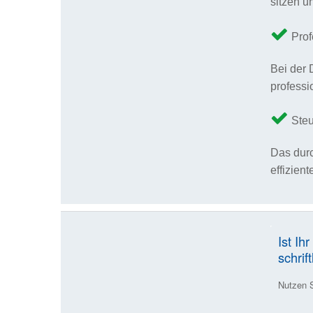
sitzen u
Prof
Bei der 
professi
Steu
Das durc
effizien