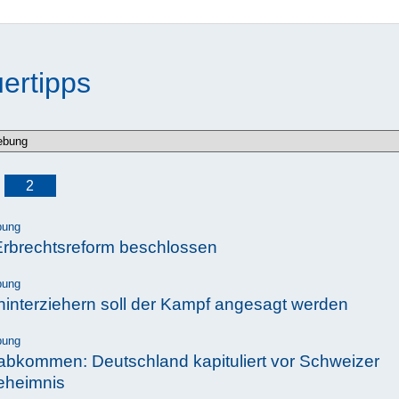
ertipps
2
bung
rbrechtsreform beschlossen
bung
hinterziehern soll der Kampf angesagt werden
bung
abkommen: Deutschland kapituliert vor Schweizer
eheimnis