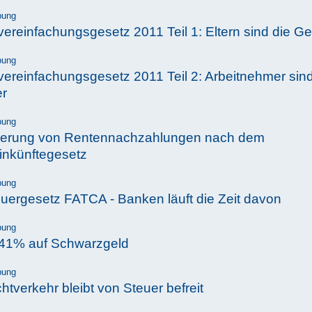
bung
vereinfachungsgesetz 2011 Teil 1: Eltern sind die G
bung
vereinfachungsgesetz 2011 Teil 2: Arbeitnehmer sind
er
bung
erung von Rentennachzahlungen nach dem
einkünftegesetz
bung
uergesetz FATCA - Banken läuft die Zeit davon
bung
 41% auf Schwarzgeld
bung
chtverkehr bleibt von Steuer befreit