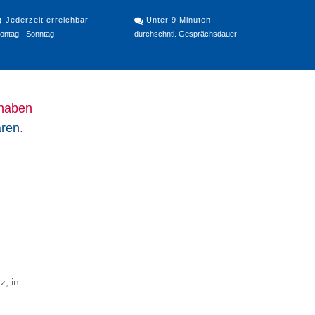
Jederzeit erreichbar
Unter 9 Minuten
ontag - Sonntag
durchschntl. Gesprächsdauer
 haben
aren
.
z; in