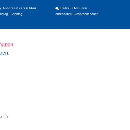
Jederzeit erreichbar
Unter 9 Minuten
ontag - Sonntag
durchschntl. Gesprächsdauer
 haben
aren
.
z; in