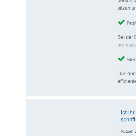
persönli
sitzen u
Prof
Bei der 
professi
Steu
Das durc
effizien