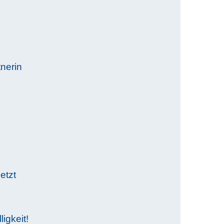
nerin
etzt
igkeit!