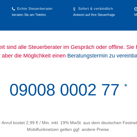
Echte Steuerberater
Sofort & verbindlich
beraten Sie am Telefon
Antwort auf Ihre Steuerfrage
M
it sind alle Steuerberater im Gespräch oder offline. Sie
t aber die Möglichkeit einen
Beratungstermin zu vereinb
09008 0002 77
*
 Anruf kostet 2,99 € / Min. inkl. 19% MwSt. aus dem deutschen Festnet
Mobilfunknetzen gelten ggf. andere Preise.